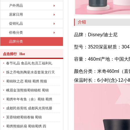
户外用品
居家日用
介绍
促销礼品
价格分类
品牌：Disney/迪士尼
品牌分类
型号：3520深蓝材质：30
点击排行 Hot
容量：460ml产地：中国大
春节礼品 食品礼包员工福利礼
颜色分类：米奇460ml（
烁之乔电热陶瓷水壶套装龙行天
保温时长：6小时(含)-12
蜀锦秋之恋 蜀锦 蜀绣 熊猫
峨眉金顶熊猫蜀锦镜框 蜀锦
蜀绣年年有鱼（余）蜀锦 蜀绣
成都民俗剪纸 成都风光剪纸册
芙蓉锦鲤蜀锦卷轴 蜀锦
蜀绣熊猫斜扇 蜀锦蜀绣 四