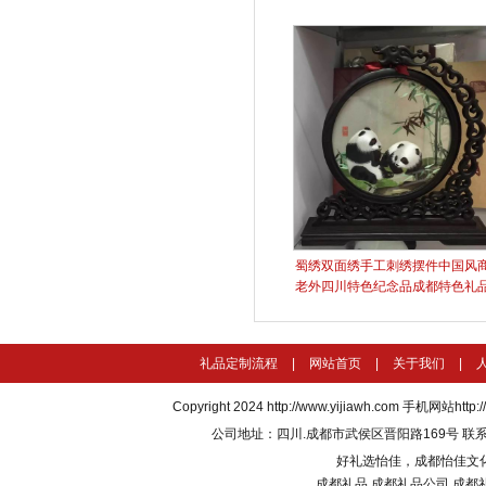
蜀绣双面绣手工刺绣摆件中国风
老外四川特色纪念品成都特色礼
礼品定制流程
|
网站首页
|
关于我们
|
Copyright 2024
http://www.yijiawh.com
手机网站http://m
公司地址：四川.成都市武侯区晋阳路169号 联系电话：135
好礼选怡佳，成都怡佳文
成都礼品
成都礼品公司
成都