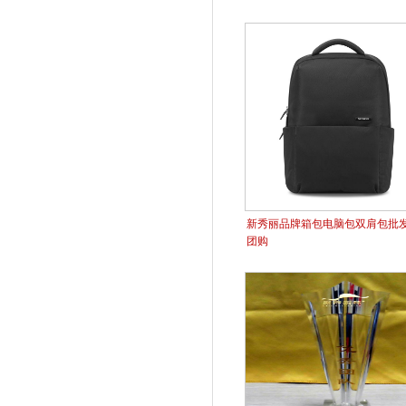
新秀丽品牌箱包电脑包双肩包批
团购