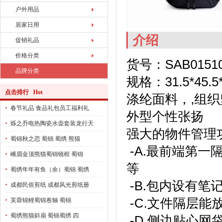
户外用品
居家日用
介绍
促销礼品
价格分类
货号：SAB01510
品牌分类
规格：31.5*45
点击排行 Hot
涤纶面料，,组
春节礼品 食品礼包员工福利礼
外型个性张扬
烁之乔电热陶瓷水壶套装龙行天
强大的物件管理功
蜀锦秋之恋 蜀锦 蜀绣 熊猫
-A.最前端第
峨眉金顶熊猫蜀锦镜框 蜀锦
等
蜀绣年年有鱼（余）蜀锦 蜀绣
-B.包内设有
成都民俗剪纸 成都风光剪纸册
-C.文件隔层能
芙蓉锦鲤蜀锦卷轴 蜀锦
蜀绣熊猫斜扇 蜀锦蜀绣 四
-D.侧边贴心