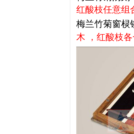
红
酸枝任意组
梅兰竹菊
窗棂
木
，红
酸枝各