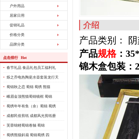
户外用品
居家日用
介绍
促销礼品
价格分类
产品类别： 
品牌分类
产品
规格
：35
点击排行 Hot
锦木盒包装：202
春节礼品 食品礼包员工福利礼
烁之乔电热陶瓷水壶套装龙行天
蜀锦秋之恋 蜀锦 蜀绣 熊猫
峨眉金顶熊猫蜀锦镜框 蜀锦
蜀绣年年有鱼（余）蜀锦 蜀绣
成都民俗剪纸 成都风光剪纸册
芙蓉锦鲤蜀锦卷轴 蜀锦
蜀绣熊猫斜扇 蜀锦蜀绣 四