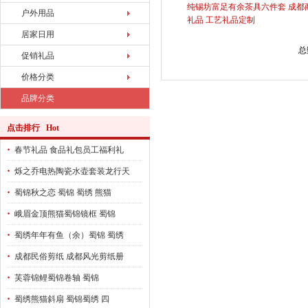
纯锡坊富足有余茶具六件套 成都
户外用品
礼品 工艺礼品定制
居家日用
总
促销礼品
价格分类
品牌分类
点击排行 Hot
春节礼品 食品礼包员工福利礼
烁之乔电热陶瓷水壶套装龙行天
蜀锦秋之恋 蜀锦 蜀绣 熊猫
峨眉金顶熊猫蜀锦镜框 蜀锦
蜀绣年年有鱼（余）蜀锦 蜀绣
成都民俗剪纸 成都风光剪纸册
芙蓉锦鲤蜀锦卷轴 蜀锦
蜀绣熊猫斜扇 蜀锦蜀绣 四