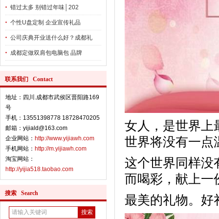
错过太多 别错过年味│202
个性U盘定制 企业宣传礼品
公司庆典开业送什么好？成都礼
成都定做双肩包电脑包 品牌
联系我们 Contact
地址：四川.成都市武侯区晋阳路169
号
手机：13551398778 18728470205
女人，是世界上
邮箱：yijiald@163.com
世界将没有一点
企业网站：
http://www.yijiawh.com
手机网站：
http://m.yijiawh.com
淘宝网站：
这个世界同样没
http://yijia518.taobao.com
而喝彩，献上一
搜索 Search
最美的礼物。好