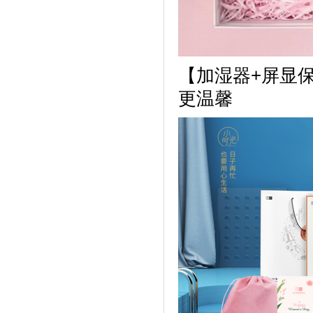
【加湿器+屏显
更温馨