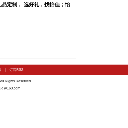
礼品
定制， 选好礼，找怡佳；怡
馈
|
订阅RSS
ights Reserved
d@163.com