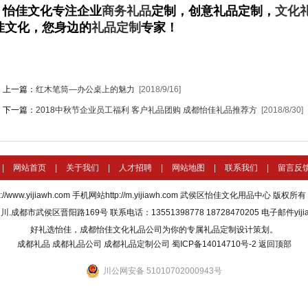
怡佳文化专注企业
商务礼品
定制，创意礼品定制，
文化
佳文化，您身边的
礼品定制
专家！
上一篇：
红木笔筒—办公桌上的魅力
[2018/9/16]
下一篇：
2018中秋节企业员工福利 客户礼品团购 成都怡佳礼品推荐方
[2018/8/30]
|
网站首页
|
关于我们
|
人才招聘
|
网站地图
|
联系我们
|
留言反
p://www.yijiawh.com
手机网站http://m.yijiawh.com
武侯区怡佳文化用品中心 版权所有 All R
成都市武侯区晋阳路169号 联系电话：13551398778 18728470205 电子邮件yijial
好礼选怡佳，成都怡佳文化礼品公司为你的专属礼品定制设计策划。
成都礼品
成都礼品公司
成都礼品定制公司
蜀ICP备14014710号-2
返回顶部
川公网安备 51010702000943号