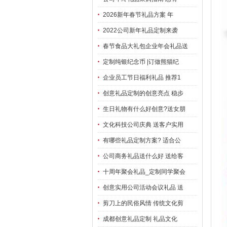
2026新年春节礼品方案 年
2022公司新年礼品定制来袭
春节食品大礼包企业年会礼品送
定制纯银纪念币 |订做熊猫纪
企业员工节日福利礼品 推荐1
创意礼品定制的创意亮点 稳步
生日礼物有什么好创意?送女朋
文化科技公司庆典 送客户实用
有哪些礼品定制方案? 适合公
公司商务礼品送什么好 送给客
十周年聚会礼品_定制同学聚会
创意实用公司活动会议礼品 送
剪刀上的民俗风情 传统文化剪
成都创意礼品定制 礼品文化