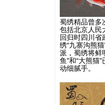
蜀绣精品曾多
包括北京人民
回归时四川省
绣“九寨沟熊
派，蜀绣将鲜
鱼”和“大熊
动细腻手。