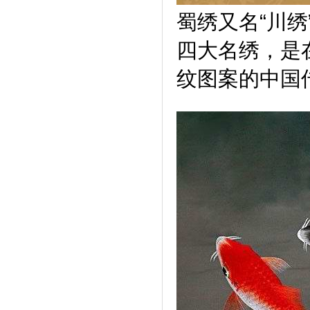
蜀绣又名“川
四大名绣，是
纹图
案的中国