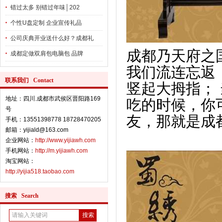
错过太多 别错过年味│202
个性U盘定制 企业宣传礼品
公司庆典开业送什么好？成都礼
成都乃天府之
成都定做双肩包电脑包 品牌
我们流连忘返
联系我们 Contact
竖起大
拇指；
地址：四川.成都市武侯区晋阳路169
吃的时候，你
号
友，那就是成
手机：13551398778 18728470205
邮箱：yijiald@163.com
企业网站：
http://www.yijiawh.com
手机网站：
http://m.yijiawh.com
淘宝网站：
http://yijia518.taobao.com
搜索 Search