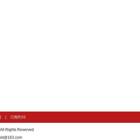
馈
|
订阅RSS
ights Reserved
d@163.com