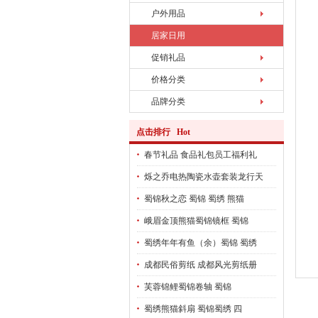
户外用品
居家日用
促销礼品
价格分类
品牌分类
点击排行 Hot
春节礼品 食品礼包员工福利礼
烁之乔电热陶瓷水壶套装龙行天
蜀锦秋之恋 蜀锦 蜀绣 熊猫
峨眉金顶熊猫蜀锦镜框 蜀锦
蜀绣年年有鱼（余）蜀锦 蜀绣
成都民俗剪纸 成都风光剪纸册
芙蓉锦鲤蜀锦卷轴 蜀锦
蜀绣熊猫斜扇 蜀锦蜀绣 四