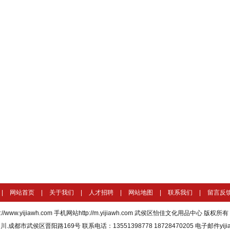
|
网站首页
|
关于我们
|
人才招聘
|
网站地图
|
联系我们
|
留言反
p://www.yijiawh.com
手机网站http://m.yijiawh.com
武侯区怡佳文化用品中心 版权所有 All R
成都市武侯区晋阳路169号 联系电话：13551398778 18728470205 电子邮件yijial