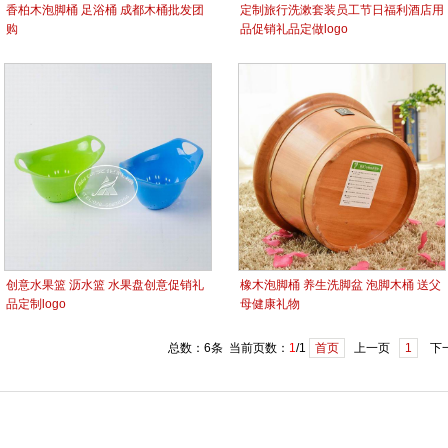
香柏木泡脚桶 足浴桶 成都木桶批发团
定制旅行洗漱套装员工节日福利酒店用
购
品促销礼品定做logo
创意水果篮 沥水篮 水果盘创意促销礼
橡木泡脚桶 养生洗脚盆 泡脚木桶 送父
品定制logo
母健康礼物
总数：6条 当前页数：
1
/1
首页
上一页
1
下