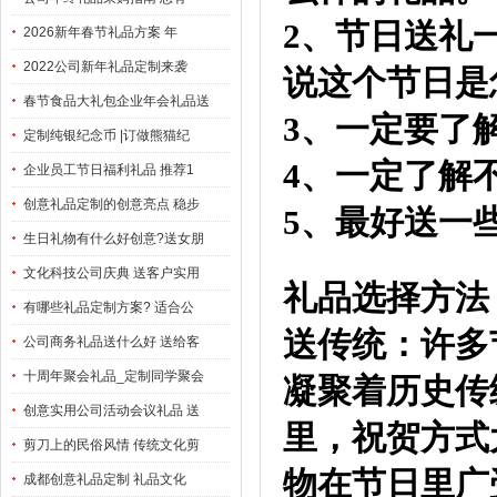
2、节日送礼
2026新年春节礼品方案 年
2022公司新年礼品定制来袭
说这个节日是
春节食品大礼包企业年会礼品送
3、一定要了
定制纯银纪念币 |订做熊猫纪
4、一定了解
企业员工节日福利礼品 推荐1
创意礼品定制的创意亮点 稳步
5、最好送一
生日礼物有什么好创意?送女朋
文化科技公司庆典 送客户实用
礼品选择方法
有哪些礼品定制方案? 适合公
送传统：许多
公司商务礼品送什么好 送给客
十周年聚会礼品_定制同学聚会
凝聚着历史传
创意实用公司活动会议礼品 送
里，祝贺方式
剪刀上的民俗风情 传统文化剪
物在节日里广
成都创意礼品定制 礼品文化