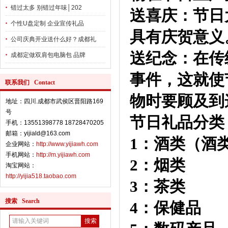
错过太多 别错过年味│202
送喜庆：节日
个性U盘定制 企业宣传礼品
具有庆贺意义
公司庆典开业送什么好？成都礼
送纪念：在传
成都定做双肩包电脑包 品牌
事件，这就使
联系我们 Contact
物时要顾及到
地址：四川.成都市武侯区晋阳路169
号
节日礼品分类
手机：13551398778 18728470205
邮箱：yijiald@163.com
1：酒类（
企业网站：
http://www.yijiawh.com
手机网站：
http://m.yijiawh.com
2：烟类
淘宝网站：
http://yijia518.taobao.com
3：茶类
搜索 Search
4：保健品